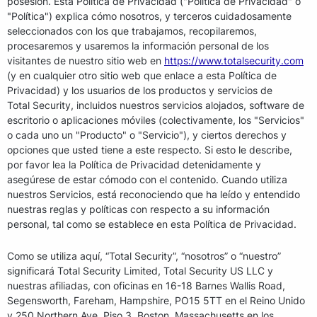
posesión. Esta Política de Privacidad ("Política de Privacidad" o
"Política") explica cómo nosotros, y terceros cuidadosamente
seleccionados con los que trabajamos, recopilaremos,
procesaremos y usaremos la información personal de los
visitantes de nuestro sitio web en
https://www.totalsecurity.com
(y en cualquier otro sitio web que enlace a esta Política de
Privacidad) y los usuarios de los productos y servicios de
Total Security, incluidos nuestros servicios alojados, software de
escritorio o aplicaciones móviles (colectivamente, los "Servicios"
o cada uno un "Producto" o "Servicio"), y ciertos derechos y
opciones que usted tiene a este respecto. Si esto le describe,
por favor lea la Política de Privacidad detenidamente y
asegúrese de estar cómodo con el contenido. Cuando utiliza
nuestros Servicios, está reconociendo que ha leído y entendido
nuestras reglas y políticas con respecto a su información
personal, tal como se establece en esta Política de Privacidad.
Como se utiliza aquí, “Total Security”, “nosotros” o “nuestro”
significará Total Security Limited, Total Security US LLC y
nuestras afiliadas, con oficinas en 16-18 Barnes Wallis Road,
Segensworth, Fareham, Hampshire, PO15 5TT en el Reino Unido
y 250 Northern Ave, Piso 3, Boston, Massachusetts en los